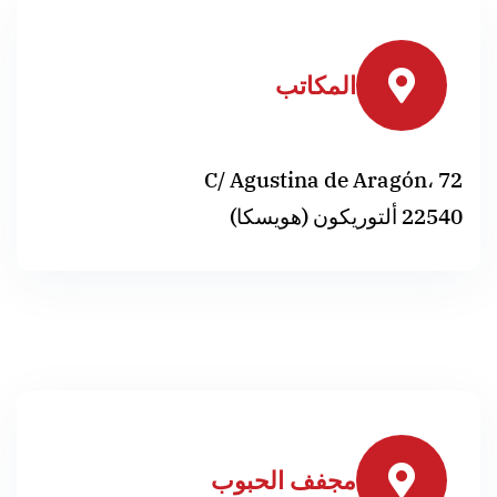
C/ Agus
لحبوب