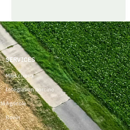
SERVICES
Maïs cireux
Intégration porcine
ité
Agricole
Bovin