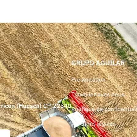
GRUPO AGUILAR
Présentation
Travaillez avec nous
orricón (Huesca) CP:22540
Politique de confidential
Mentions légales