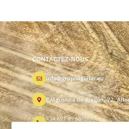
CONTACTEZ-NOUS
info@grupoaguilar.eu
C/Agustina de Aragón, 72. Alt
+34 691 89 66 07
+34 974 03 52 46