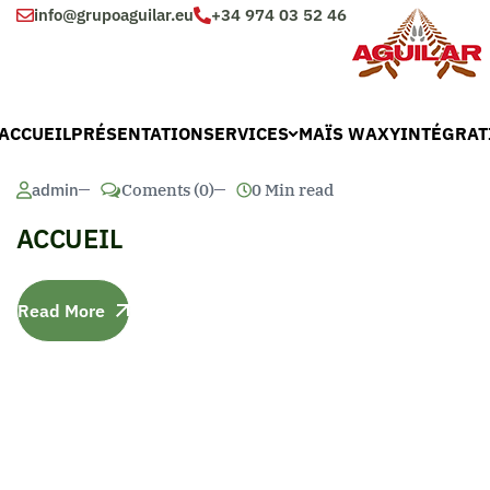
info@grupoaguilar.eu
+34 974 03 52 46
ACCUEIL
PRÉSENTATION
SERVICES
MAÏS WAXY
INTÉGRAT
admin
Coments (0)
0 Min read
ACCUEIL
Read More