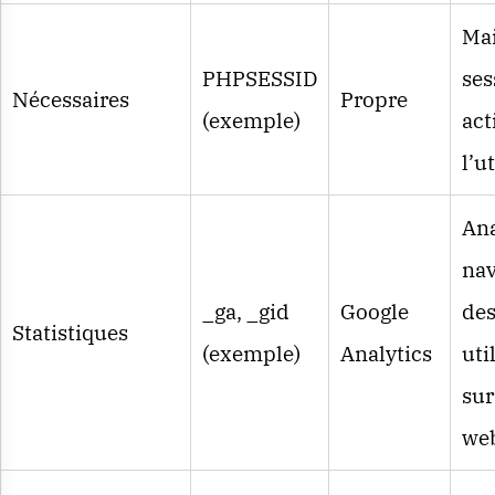
Mai
PHPSESSID
ses
Nécessaires
Propre
(exemple)
act
l’u
Ana
nav
_ga, _gid
Google
de
Statistiques
(exemple)
Analytics
uti
sur
we