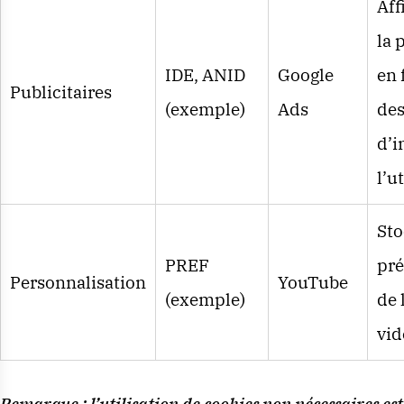
Aff
la 
IDE, ANID
Google
en 
Publicitaires
(exemple)
Ads
des
d’i
l’u
Sto
PREF
pré
Personnalisation
YouTube
(exemple)
de 
vid