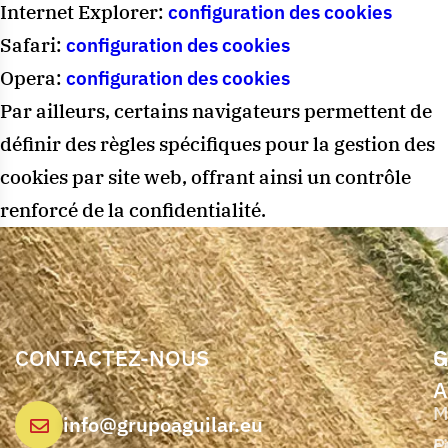
Internet Explorer:
configuration des cookies
Safari:
configuration des cookies
Opera:
configuration des cookies
Par ailleurs, certains navigateurs permettent de
définir des règles spécifiques pour la gestion des
cookies par site web, offrant ainsi un contrôle
renforcé de la confidentialité.
CONTACTEZ-NOUS
G
S
A
M
info@grupoaguilar.eu
P
c